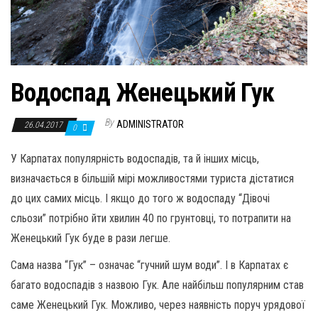
Водоспад Женецький Гук
By
ADMINISTRATOR
26.04.2017
0
У Карпатах популярність водоспадів, та й інших місць,
визначається в більшій мірі можливостями туриста дістатися
до цих самих місць. І якщо до того ж водоспаду “Дівочі
сльози” потрібно йти хвилин 40 по грунтовці, то потрапити на
Женецький Гук буде в рази легше.
Сама назва “Гук” – означає “гучний шум води”. І в Карпатах є
багато водоспадів з назвою Гук. Але найбільш популярним став
саме Женецький Гук. Можливо, через наявність поруч урядової