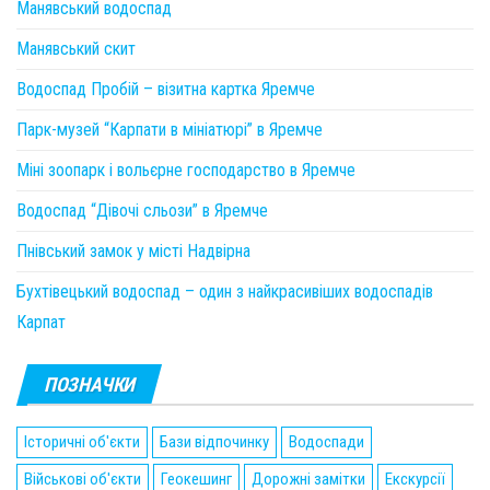
Манявський водоспад
Манявський скит
Водоспад Пробій – візитна картка Яремче
Парк-музей “Карпати в мініатюрі” в Яремче
Міні зоопарк і вольєрне господарство в Яремче
Водоспад “Дівочі сльози” в Яремче
Пнівський замок у місті Надвірна
Бухтівецький водоспад – один з найкрасивіших водоспадів
Карпат
ПОЗНАЧКИ
Історичні об'єкти
Бази відпочинку
Водоспади
Військові об'єкти
Геокешинг
Дорожні замітки
Екскурсії