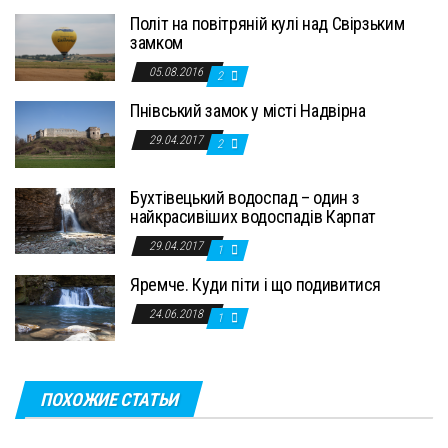
Політ на повітряній кулі над Свірзьким
замком
05.08.2016
2
Пнівський замок у місті Надвірна
29.04.2017
2
Бухтівецький водоспад – один з
найкрасивіших водоспадів Карпат
29.04.2017
1
Яремче. Куди піти і що подивитися
24.06.2018
1
ПОХОЖИЕ СТАТЬИ