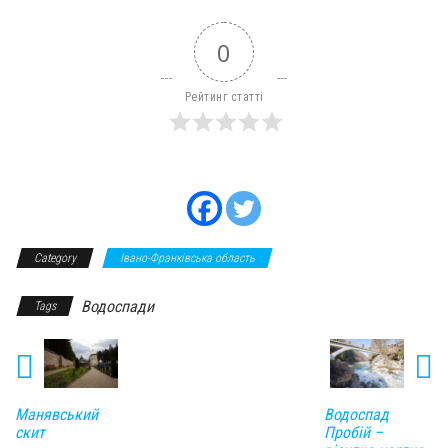
0
Рейтинг статті
Category
Івано-Франківська область
Водоспади
Tags
Манявський
Водоспад
скит
Пробій –