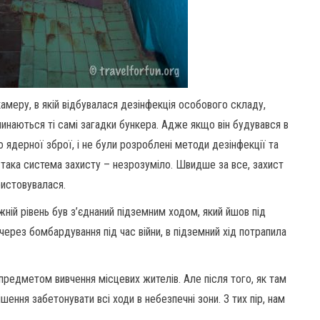
еру, в якій відбувалася дезінфекція особового складу,
чинаються ті самі загадки бункера. Адже якщо він будувався в
о ядерної зброї, і не були розроблені методи дезінфекції та
ся така система захисту – незрозуміло. Швидше за все, захист
ристовувалася.
жній рівень був з’єднаний підземним ходом, який йшов під
через бомбардування під час війни, в підземний хід потрапила
в предметом вивчення місцевих жителів. Але після того, як там
ішення забетонувати всі ходи в небезпечні зони. З тих пір, нам