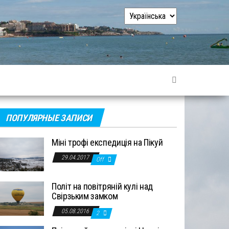
Вибрати
мову
ПОПУЛЯРНЫЕ ЗАПИСИ
Міні трофі експедиція на Пікуй
29.04.2017
Off
Політ на повітряній кулі над
Свірзьким замком
05.08.2016
2