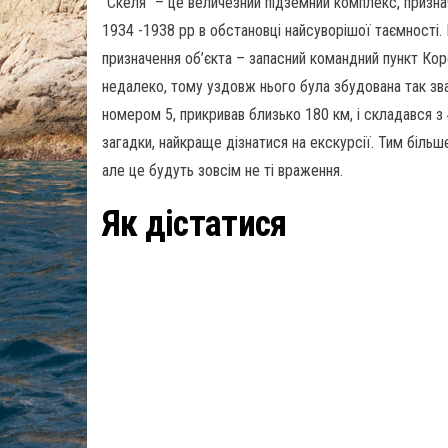
“Скеля” – це величезний підземний комплекс, признач
1934 -1938 рр в обстановці найсуворішої таємності
призначення об’єкта – запасний командний пункт Кор
недалеко, тому уздовж нього була збудована так зван
номером 5, прикривав близько 180 км, і складався з 
загадки, найкраще дізнатися на екскурсії. Тим більше
але це будуть зовсім не ті враження.
Як дістатися