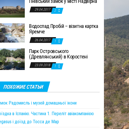
Пнівський замок у місті Надвірна
29.04.2017
2
Водоспад Пробій – візитна картка
Яремче
26.04.2017
1
Парк Островського
(Древлянський) в Коростені
23.09.2018
1
ПОХОЖИЕ СТАТЬИ
амок Радомисль і музей домашньої ікони
їздка в Іспанію. Частина 1. Переліт авіакомпанією
egasus і доїзд до Тосса де Мар