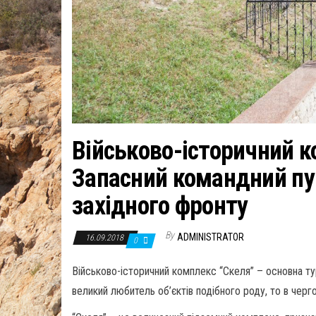
Військово-історичний к
Запасний командний пу
західного фронту
By
ADMINISTRATOR
16.09.2018
0
Військово-історичний комплекс “Скеля” – основна ту
великий любитель об’єктів подібного роду, то в чергов