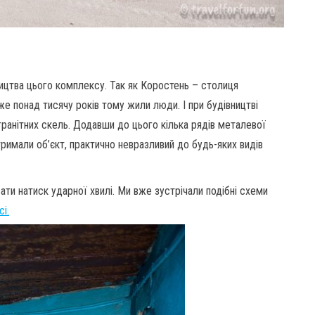
ництва цього комплексу. Так як Коростень – столиця
же понад тисячу років тому жили люди. І при будівництві
 гранітних скель. Додавши до цього кілька рядів металевої
тримали об’єкт, практично невразливий до будь-яких видів
ти натиск ударної хвилі. Ми вже зустрічали подібні схеми
і.