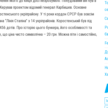
ення якого до кінця досі незрозуміло. Побудований він був в
То
. Керував проектом відомий генерал Карбишев. Основне
с
остенського укріпрайону. У ті роки кордон СРСР був зовсім
Са
а “Лінія Сталіна” з 14 укріпрайонів. Коростенський був під
Po
456 дотів. Про історію цього бункера, його особливості та
Є
, що ціна чисто символічна – 20 грн. Можна піти і самостійно,
Fe
Дж
Ad
Н
Ха
І