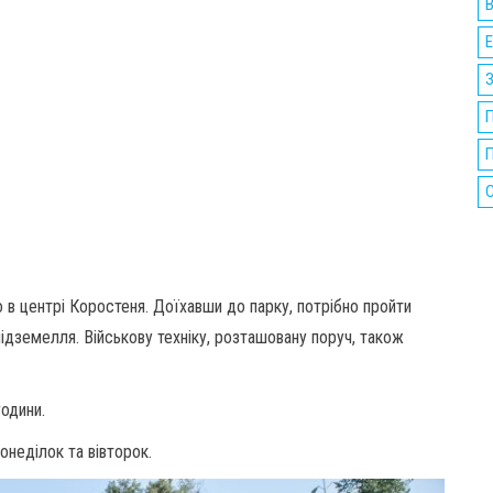
В
Е
П
П
 в центрі Коростеня. Доїхавши до парку, потрібно пройти
 підземелля. Військову техніку, розташовану поруч, також
години.
понеділок та вівторок.