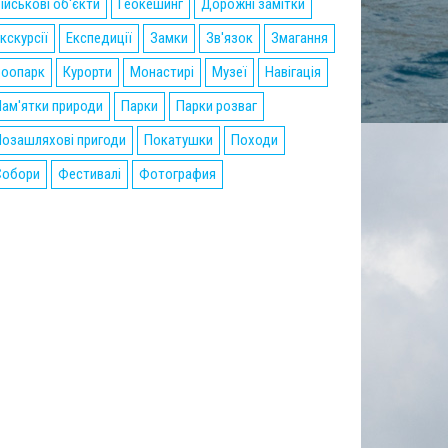
ійськові об'єкти
Геокешинг
Дорожні замітки
кскурсії
Експедиції
Замки
Зв'язок
Змагання
Зоопарк
Курорти
Монастирі
Музеї
Навігація
ам'ятки природи
Парки
Парки розваг
озашляхові пригоди
Покатушки
Походи
Собори
Фестивалі
Фотография