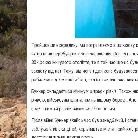
Пройшовши всередину, ми потрапляємо в шлюзову кам
якщо вони перебували в зоні зараження. Ось тут і по
30х роках минулого століття, то в той час ще не бул
захисту від неї. Тому, від чого і для кого будувала
робилася від хімічної зброї, яка на той час вже вико
Бункер складається мінімум з трьох рівнів. Також ни
річкою, військовим шпиталем на іншому березі . Але 
вода, і нижній рівень виявився затопленим.
Після війни бункер якийсь час був занедбаний, і ста
заблукали кілька дітей, керівництво міста прийняло р
доступний тільки другий рівень.