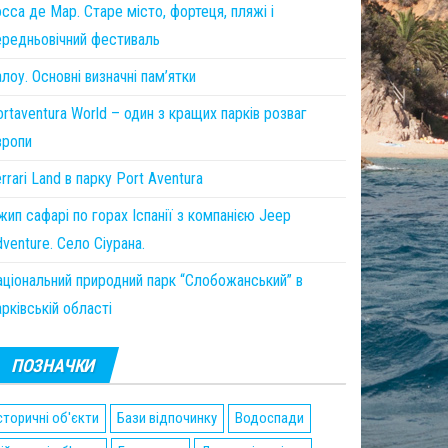
сса де Мар. Старе місто, фортеця, пляжі і
ередньовічний фестиваль
лоу. Основні визначні пам’ятки
rtaventura World – один з кращих парків розваг
вропи
rrari Land в парку Port Aventura
ип сафарі по горах Іспанії з компанією Jeep
venture. Село Сіурана.
аціональний природний парк “Слобожанський” в
рківській області
ПОЗНАЧКИ
сторичні об'єкти
Бази відпочинку
Водоспади