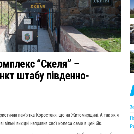
омплекс “Скеля” –
нкт штабу південно-
З
ристична пам’ятка Коростеня, що на Житомирщині. А так як я
По
і вільні вихідні направив свої колеса саме в цей бік.
P