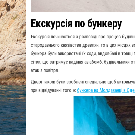
Екскурсія по бункеру
Екскурсія починається з розповіді про процес будів
стародавнього князівства древлян, то в цих місцях в
бункера були використані їх ходи, видовбані в товщі
сітки, що затримує падіння авіабомб, будівельники о
атак з повітря.
Двері також були зроблені спеціально щоб витримува
при відвідуванні того ж
бункера на Молдаванці в Одес