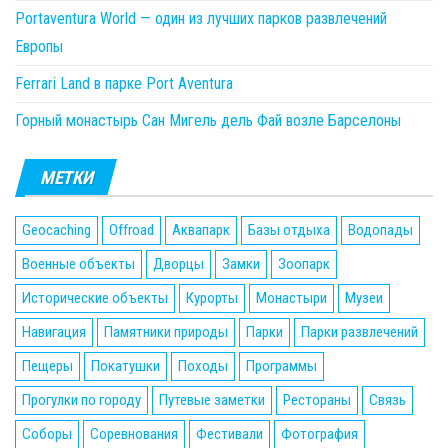
Portaventura World — один из лучших парков развлечений
Европы
Ferrari Land в парке Port Aventura
Горный монастырь Сан Мигель дель Фай возле Барселоны
МЕТКИ
Geocaching
Offroad
Аквапарк
Базы отдыха
Водопады
Военные объекты
Дворцы
Замки
Зоопарк
Исторические объекты
Курорты
Монастыри
Музеи
Навигация
Памятники природы
Парки
Парки развлечений
Пещеры
Покатушки
Походы
Программы
Прогулки по городу
Путевые заметки
Рестораны
Связь
Соборы
Соревнования
Фестивали
Фотография