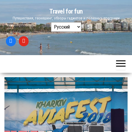
Skip
Travel for fun
to
Путешествия, геокешинг, обзоры гаджетов и полезных программ
the
Выбрать
content
язык