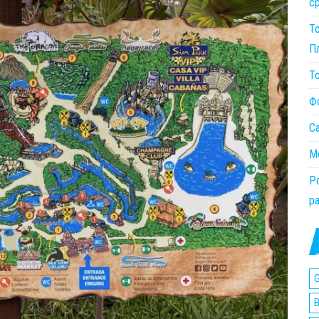
с
Т
П
Т
Ф
С
М
Po
р
G