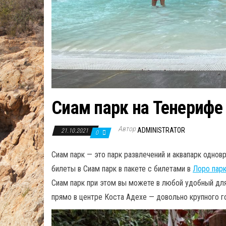
Сиам парк на Тенерифе
Автор
ADMINISTRATOR
21.10.2021
0
Сиам парк — это парк развлечений и аквапарк однов
билеты в Сиам парк в пакете с билетами в
Лоро пар
Сиам парк при этом вы можете в любой удобный для 
прямо в центре Коста Адехе — довольно крупного г