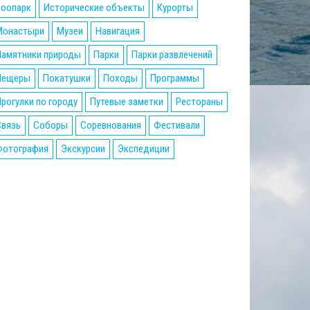
Зоопарк
Исторические объекты
Курорты
Монастыри
Музеи
Навигация
Памятники природы
Парки
Парки развлечений
Пещеры
Покатушки
Походы
Программы
рогулки по городу
Путевые заметки
Рестораны
Связь
Соборы
Соревнования
Фестивали
Фотография
Экскурсии
Экспедиции