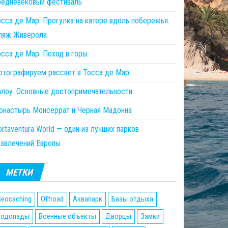
редневековый фестиваль
осса де Мар. Прогулка на катере вдоль побережья.
ляж Живерола
осса де Мар. Поход в горы
отографируем рассвет в Тосса де Мар
алоу. Основные достопримечательности
онастырь Монсеррат и Черная Мадонна
rtaventura World — один из лучших парков
азвлечений Европы
МЕТКИ
eocaching
Offroad
Аквапарк
Базы отдыха
Водопады
Военные объекты
Дворцы
Замки