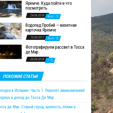
Яремче. Куда пойти и что
посмотреть
24.06.2018
Выкл.
Водопад Пробий — визитная
карточка Яремче
13.04.2017
Выкл.
Фотографируем рассвет в Тосса
де Мар
05.06.2018
1
ПОХОЖИЕ СТАТЬИ
оездка в Испанию. Часть 1. Перелет авиакомпанией
egasus и доезд до Тосса Де Мар
сса де Мар. Старый город, крепость, пляжи и